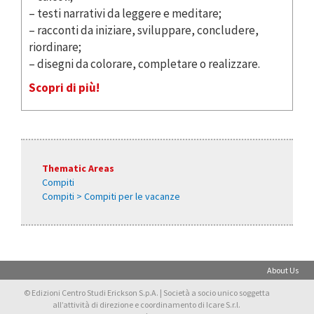
– testi narrativi da leggere e meditare;
– racconti da iniziare, sviluppare, concludere,
riordinare;
– disegni da colorare, completare o realizzare.
Scopri di più!
Thematic Areas
Compiti
Compiti > Compiti per le vacanze
About Us
© Edizioni Centro Studi Erickson S.p.A. | Società a socio unico soggetta
all’attività di direzione e coordinamento di Icare S.r.l.