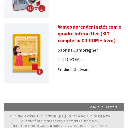
Vamos aprender inglês com o
quadro interactivo (KIT
completo: CD-ROM + livro)
Sabrina Campregher
O CD-ROM ...
Product : Software
About Us
Contato
© Edizioni Centro Studi Erickson S.p.A. | Società a socio unico soggetta
all’attività di direzione e coordinamento di Icare S.r.l.
Via del Pioppeto 24, 38121 Trento | C.F. P.IVA e N. Reg. Impr. di Trento